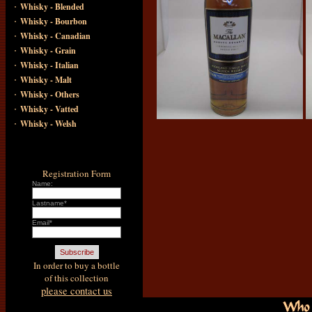
·
Whisky - Blended
·
Whisky - Bourbon
·
Whisky - Canadian
·
Whisky - Grain
·
Whisky - Italian
·
Whisky - Malt
·
Whisky - Others
·
Whisky - Vatted
·
Whisky - Welsh
Registration Form
Name:
Lastname*
Email*
In order to buy a bottle
of this collection
please contact us