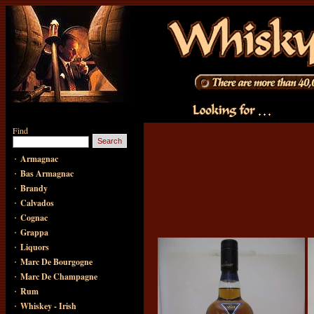
Find
·
Armagnac
·
Bas Armagnac
·
Brandy
·
Calvados
·
Cognac
·
Grappa
·
Liquors
·
Marc De Bourgogne
·
Marc De Champagne
·
Rum
·
Whiskey - Irish